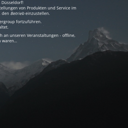
 Düsseldorf!
tellungen von Produkten und Service im
, den
Betrieb
einzustellen.
ergroup fortzuführen.
ltet.
 an unseren Veranstaltungen - offline,
en waren…