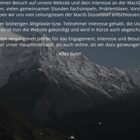
einen Besuch auf unsere Website und dein Interesse an der MacIG
fen, vielen gemeinsamen Stunden Fachsimpeln, Problemlösen, Vors
ben wir uns vom Leitungsteam der MacIG Düsseldorf entschlossen
er bisherigen
Mitglieder
bzw. Teilnehmer Interesse gehabt, die Us
so ist nun die Website gekündigt und wird in Kürze auch abgescha
 den vergangenen Jahren für das Engagement, Interesse und Besuch
r unser Hauptmotto war, als auch online, als wir dazu gezwung
Alles Gute!