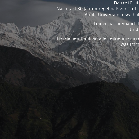
Danke
für d
Nach fast 30 Jahren regelmäßiger Tref
Apple Universum usw. ha
Leider hat niemand d
Und 
Herzlichen Dank an alle Teilnehmer in
was imme