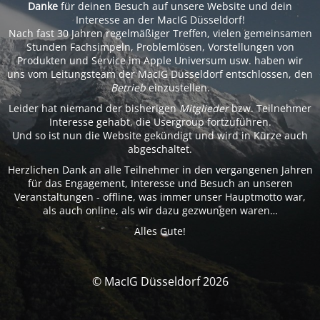
Danke
für deinen Besuch auf unsere Website und dein
Interesse an der MacIG Düsseldorf!
Nach fast 30 Jahren regelmäßiger Treffen, vielen gemeinsamen
Stunden Fachsimpeln, Problemlösen, Vorstellungen von
Produkten und Service im Apple Universum usw. haben wir
uns vom Leitungsteam der MacIG Düsseldorf entschlossen, den
Betrieb
einzustellen.
Leider hat niemand der bisherigen
Mitglieder
bzw. Teilnehmer
Interesse gehabt, die Usergroup fortzuführen.
Und so ist nun die Website gekündigt und wird in Kürze auch
abgeschaltet.
Herzlichen Dank an alle Teilnehmer in den vergangenen Jahren
für das Engagement, Interesse und Besuch an unseren
Veranstaltungen - offline, was immer unser Hauptmotto war,
als auch online, als wir dazu gezwungen waren…
Alles Gute!
© MacIG Düsseldorf 2026